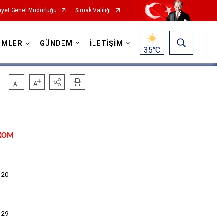
yet Genel Müdürlüğü
Şırnak Valiliği
EMLER
GÜNDEM
İLETİŞİM
35
°C
EKOM
 20
 29