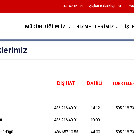
e-Devlet
İçişleri Bakanlığı
Emni
MÜDÜRLÜĞÜMÜZ
HİZMETLERİMİZ
İŞL
İl Emniyet Müdürlükleri
lerimiz
DIŞ HAT
DAHİLİ
TURKTEL
486 216 40 01
14 12
505 318 73
ğü
486 216 40 01
10 00
üdürlüğü
486 657 10 55
44 00
505 318 73