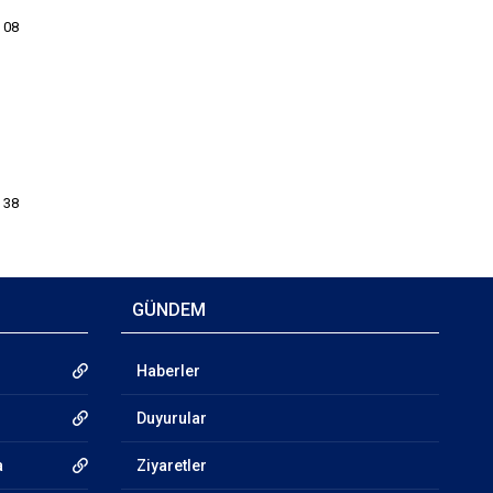
 08
 38
GÜNDEM
Haberler
Duyurular
a
Ziyaretler