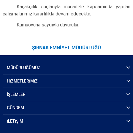
Kaçakçılık suçlarıyla mücadele kapsamında yapılan
çalışmalarımız kararlılıkla devam edecektir.
Kamuoyuna saygıyla duyurulur.
ŞIRNAK EMNİYET MÜDÜRLÜĞÜ
MÜDÜRLÜĞÜMÜZ
HİZMETLERİMİZ
İŞLEMLER
GÜNDEM
İLETİŞİM