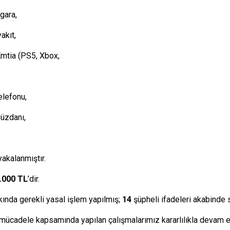
gara,
akıt,
Emtia (PS5, Xbox,
elefonu,
üzdanı,
yakalanmıştır.
.000 TL
’dir.
kında gerekli yasal işlem yapılmış;
14
şüpheli ifadeleri akabinde
adele kapsamında yapılan çalışmalarımız kararlılıkla devam e