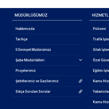
MÜDÜRLÜĞÜMÜZ
HİZMETL
Hakkımızda
Polisevi
Tarihçe
Trafik İşl
İl Emniyet Müdürümüz
Silah İşle
Şube Müdürlükleri
Özel Güven
Projelerimiz
Eğitim İşl
Şehitlerimiz ve Gazilerimiz
Kamu Hizm
Sıkça Sorulan Sorular
Yabancıla
Kamu Hizm