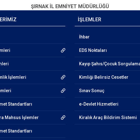
ŞIRNAK İL EMNİYET MÜDÜRLÜĞÜ
ERİMİZ
İŞLEMLER
İhbar
emleri
EDS Noktaları
mleri
Kayıp Şahıs/Çocuk Sorgulam
lik İşlemleri
Kimliği Belirsiz Cesetler
emleri
Sınav Sonuç
et Standartları
e-Devlet Hizmetleri
ra Mahsus İşlemler
Kiralık Araç Bildirim Sistemi
et Standartları