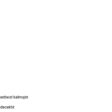
 serbest kalmış
tır.
decektir.