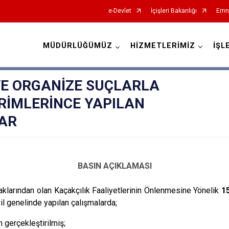
e-Devlet
İçişleri Bakanlığı
Emni
MÜDÜRLÜĞÜMÜZ
HİZMETLERİMİZ
İŞL
İl Emniyet Müdürlükleri
VE ORGANİZE SUÇLARLA
RİMLERİNCE YAPILAN
AR
BASIN AÇIKLAMASI
aklarından olan Kaçakçılık Faaliyetlerinin Önlenmesine Yönelik
1
l genelinde yapılan çalışmalarda;
gerçekleştirilmiş;